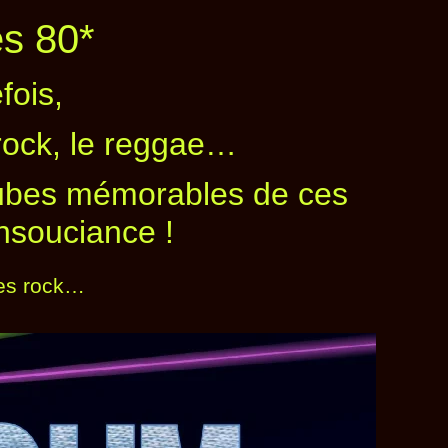
es 80*
fois,
e rock, le reggae…
tubes mémorables de ces
nsouciance !
ées rock…