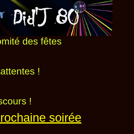
omité des fêtes
attentes !
s !
rochaine soirée