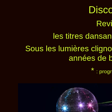
Disco
Revi
les titres dansan
Sous les lumières clig
années de b
*
: prog