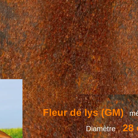
Fleur de lys (GM)
mé
28
Diamètre