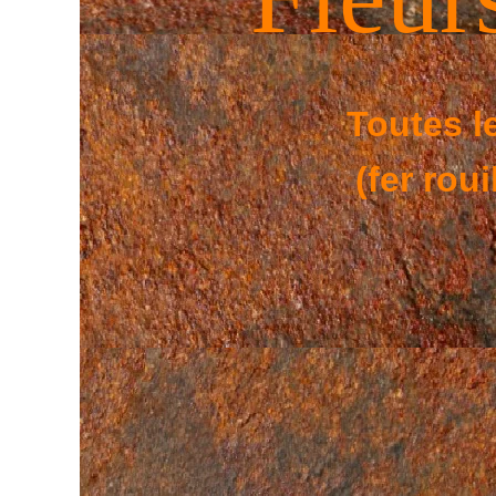
Toutes le
(fer rou