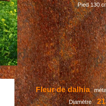
Pied 130 c
Fleur de dalhia
méta
21
Diamètre