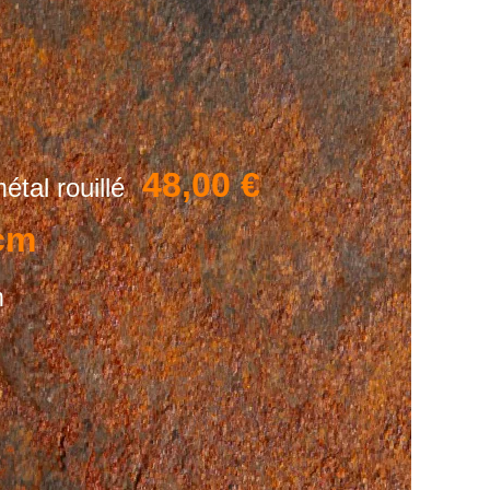
48,00 €
étal rouillé
cm
m