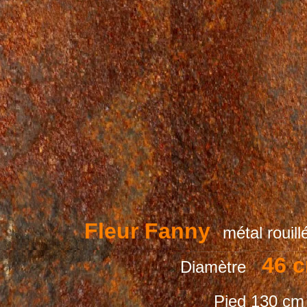
Fleur Fanny
métal rouil
46 
Diamètre
Pied 130 cm