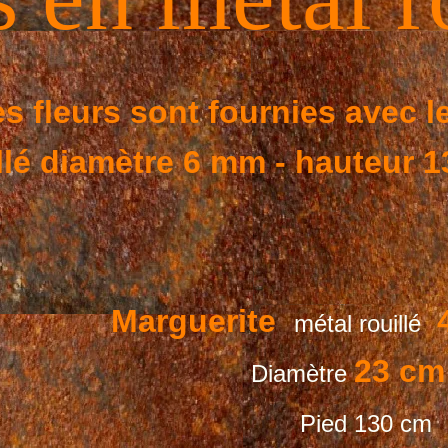
s fleurs sont fournies avec le
illé diamètre 6 mm -
hauteur 1
Marguerite
4
métal rouillé
23 cm
Diamètre
Pied 130 cm