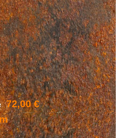
72,00 €
lé
cm