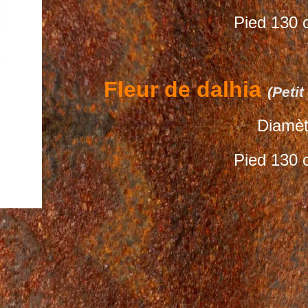
Pied 130 c
Fleur de dalhia
(Peti
Diamè
Pied 130 c