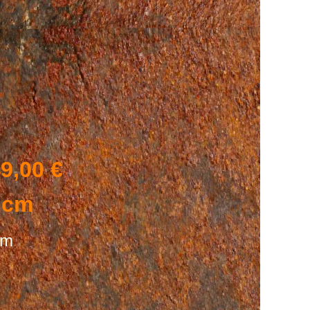
9,00 €
 cm
m