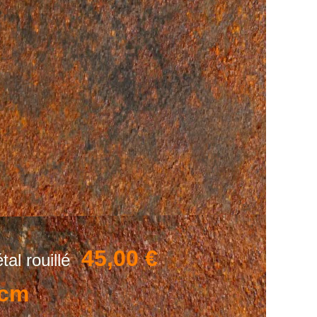
45,00 €
tal rouillé
 cm