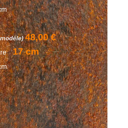
m
48,00 €
t modèle)
17 cm
tre
m