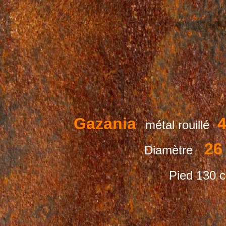
Gazania
4
métal rouillé
26
Diamètre
Pied 130 c