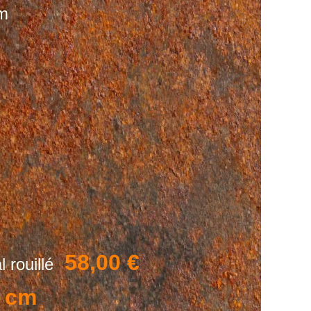
m
58,00 €
l rouillé
 cm