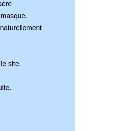
aéré
u masque.
 naturellement
le site.
ite.