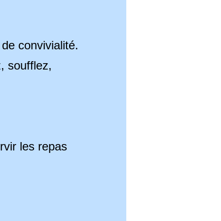
e convivialité.
, soufflez,
.
vir les repas