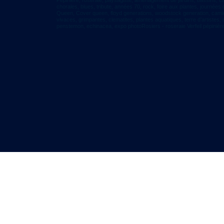
Pépinière, roseraie, paysagiste, aménagement de jardins, bassins, cas
chorales, blues, tribute, années 70, rock, foire aux plantes, journées
Queen, Cover queen, floyd generations, woodstock generation, camions
vivaces, grimpantes, clematites, plantes aquatiques, terre d’artistes,
penstemon, echinacea, expo photoRosiers -
roseraie Verfeil pépinière