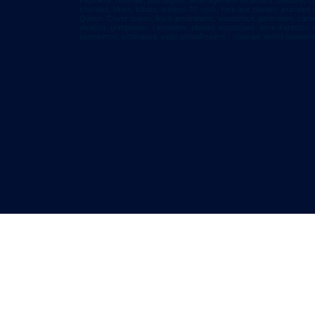
Pépinière, roseraie, paysagiste, aménagement de jardins, bassins, cas
chorales, blues, tribute, années 70, rock, foire aux plantes, journées
Queen, Cover queen, floyd generations, woodstock generation, camions
vivaces, grimpantes, clematites, plantes aquatiques, terre d’artistes,
penstemon, echinacea, expo photoRosiers -
roseraie Verfeil pépinière